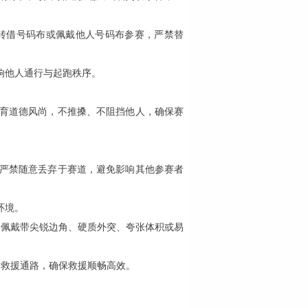
转借号码布或佩戴他人号码布参赛，严禁替
影响他人通行与起跑秩序。
体育道德风尚，不推搡、不阻挡他人，确保赛
，严禁随意丢弃于赛道，避免影响其他参赛者
环境。
不
佩戴带尖锐边角、硬质外突、夸张体积或易
护救援通路，确保救援顺畅高效。