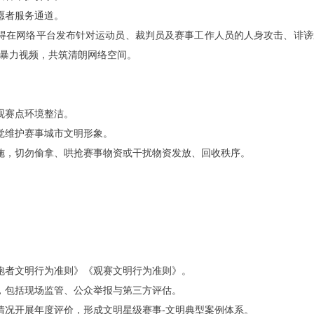
志愿者服务通道。
动，不得在网络平台发布针对运动员、裁判员及赛事工作人员的人身攻击、诽
暴力视频，共筑清朗网络空间。
持观赛点环境整洁。
自觉维护赛事城市文明形象。
共设施，切勿偷拿、哄抢赛事物资或干扰物资发放、回收秩序。
布《跑者文明行为准则》《观赛文明行为准则》。
体系，包括现场监管、公众举报与第三方评估。
建设情况开展年度评价，形成文明星级赛事-文明典型案例体系。