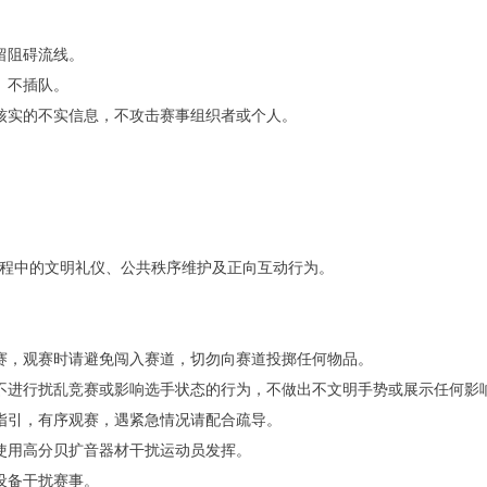
逗留阻碍流线。
挤、不插队。
未经核实的不实信息，不攻击赛事组织者或个人。
程中的文明礼仪、公共秩序维护及正向互动行为。
明观赛，观赛时请避免闯入赛道，切勿向赛道投掷任何物品。
言，不进行扰乱竞赛或影响选手状态的行为，不做出不文明手势或展示任何影
安保指引，有序观赛，遇紧急情况请配合疏导。
避免使用高分贝扩音器材干扰运动员发挥。
等设备干扰赛事。