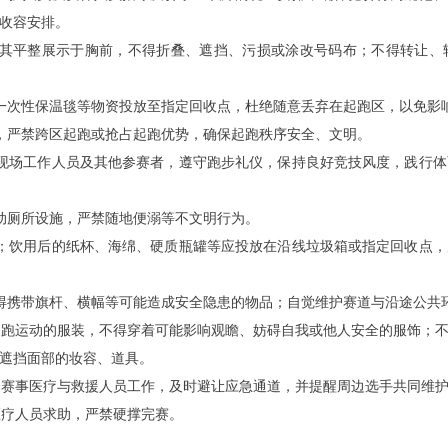
收容安排。
保其平整展示于
胸前，不得折叠、遮挡、污损或涂改号码布；不得转让、
衣、一次性保温毯等物资投放至指定回收点，杜绝随意丢弃在起跑区，以免
入区，严禁跨区起跑或抢占起跑优势，确保起跑秩序安全、文明。
判员、现场工作人员及其他参赛者，遵守跑步礼仪，保持良好竞技风度，践行
的移动厕所设施，严禁随地便溺等不文明行为。
免浪费；饮用后的纸杯、海绵、硬质瓶罐等应投放在沿线垃圾箱或指定回收点
，不得携带旗杆、横幅等可能造成安全隐患的物品；自觉维护赛道与沿途公共
适合长跑运动的服装，不得穿着可能影响观瞻、妨碍自我或他人安全的服饰；
遮挡面部的妆容、道具。
动配合赛事医疗与救援人员工作，及时避让应急通道，并提醒周边选手共同维
或医疗人员求助，严禁硬撑完赛。