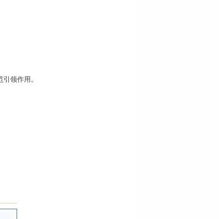
范引领作用。
。