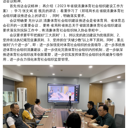
达会议精神。
首先传达会议精神；
再介绍《
2023
年省级清廉体育社会组织建设工作方
案》；
学习
张文斌
巡
视员的讲话；
着重学习了《郑瑶局长在省级清廉体育社
会组织建设推进会上的讲话》，同时，明确落实要求。
会议明确要
充分认识
清廉体育社会组织建设推进会是省体育局、省体育总
会召开的一次重要会议，
要将
省局和省体总关于省级清廉体育社会组织建设
要求落实到实际工作中，将清廉体育社会组织纳入协会章程中
。
会议要求要牢牢把握好“三大原则”：1、持以党的政治建设为统领原则、2、
坚持依法执纪规范促廉原则、3、坚持抓住“关键少数”以上率下原则。同时，重点
做到“六个进一步”，即：进一步加强党对体育社会组织的全面领导，进一步系统推
进体育社会组织清廉建设，进一步优化完善体育社会组织内控机制，进一步纵深
推进体育社会组织改革创新重塑，进一步切实发挥体育社会组织全民健身引领作
用，进一步合力强化体育社会组织监督管理。