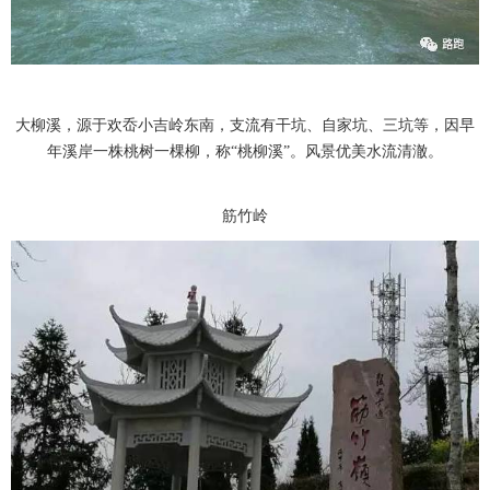
大柳溪，源于欢岙小吉岭东南，支流有干坑、自家坑、三坑等，因早
年溪岸一株桃树一棵柳，称“桃柳溪”。风景优美水流清澈。
筋竹岭