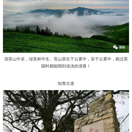
清茶山中采，绿意杯中生。苍山茶生于云雾中，采于云雾中，跑过茶
园时都能闻到淡淡的清香！
知青古道