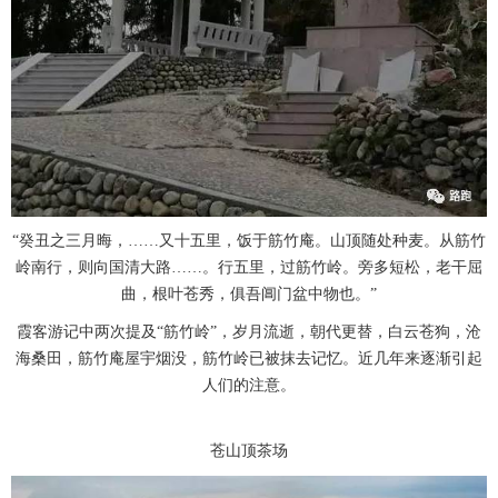
“癸丑之三月晦，……又十五里，饭于筋竹庵。山顶随处种麦。从筋竹
岭南行，则向国清大路……。行五里，过筋竹岭。旁多短松，老干屈
曲，根叶苍秀，俱吾阊门盆中物也。”
霞客游记中两次提及“筋竹岭”，岁月流逝，朝代更替，白云苍狗，沧
海桑田，筋竹庵屋宇烟没，筋竹岭已被抹去记忆。近几年来逐渐引起
人们的注意。
苍山顶茶场