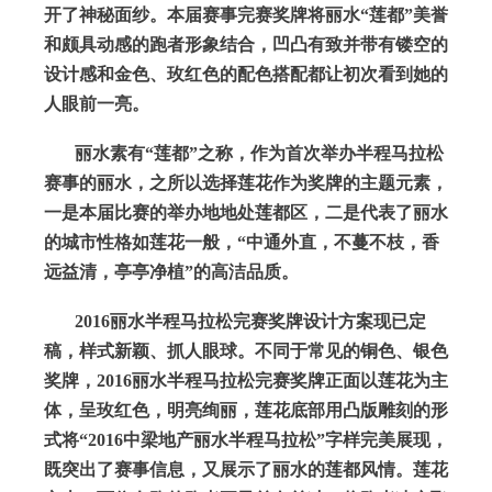
开了神秘面纱。本届赛事完赛奖牌将丽水“莲都”美誉
和颇具动感的跑者形象结合，凹凸有致并带有镂空的
设计感和金色、玫红色的配色搭配都让初次看到她的
人眼前一亮。
丽水素有“莲都”之称，作为首次举办半程马拉松
赛事的丽水，之所以选择莲花作为奖牌的主题元素，
一是本届比赛的举办地地处莲都区，二是代表了丽水
的城市性格如莲花一般，“中通外直，不蔓不枝，香
远益清，亭亭净植”的高洁品质。
2016丽水半程马拉松完赛奖牌设计方案现已定
稿，样式新颖、抓人眼球。不同于常见的铜色、银色
奖牌，2016丽水半程马拉松完赛奖牌正面以莲花为主
体，呈玫红色，明亮绚丽，莲花底部用凸版雕刻的形
式将“2016中梁地产丽水半程马拉松”字样完美展现，
既突出了赛事信息，又展示了丽水的莲都风情。莲花