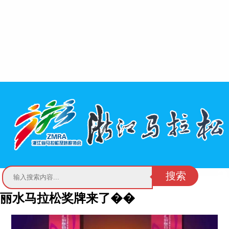
搜索
丽水马拉松奖牌来了��