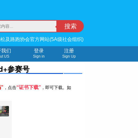
搜索
松及路跑协会官方网站(5A级社会组织)
于我们
登录
注册
ut US
Sign in
Sign Up
d+参赛号
”
“证书下载”
，点击
，即可下载。如