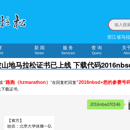
浙江省马拉
赛
新 闻
服 务
查 询
关
rd
News
Services
Query
Abo
宁波山地马拉松证书已上线 下载代码2016nbs
路跑（hzmarathon）
“2016nbsd+您的参赛号码
或 “
”在回复栏回复
绩及下载证书。