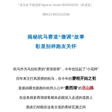
*全马女子组冠军
Agness Jeruto BARSOSIO
（
肯尼亚
）
用时2小时25分20秒
揭秘杭马赛道“微调”故事
彰显别样跑友关怀
杭马作为马拉松界的“资深前辈”，
今年也玩起了“小花样”
赛程开始之初
历年来主打风景牌的杭马，在今年的
最西湖
北山路
直接由曙光路跑向杭州人心中“
”的
在这条很多西湖游客都未必能深入走进的道路上
跑友们却能在这条古道的青砖瓦黛之间