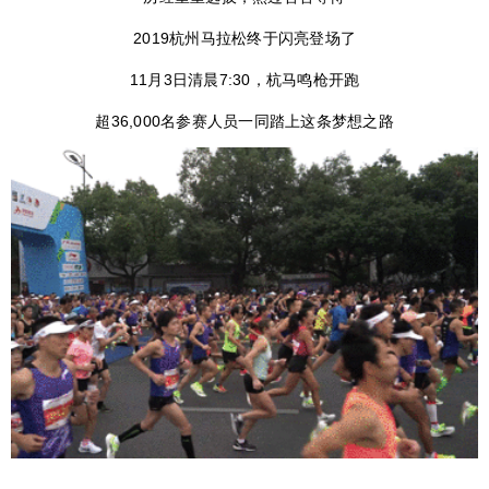
2019杭州马拉松终于闪亮登场了
11月3日清晨7:30，杭马鸣枪开跑
超36,000名参赛人员一同踏上这条梦想之路