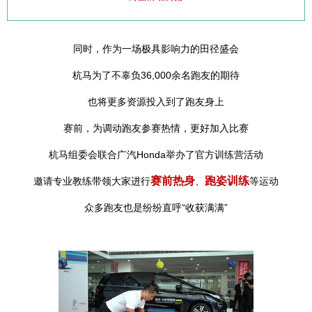
名马拉松也需提供这份证明；
同时，作为一场极具影响力的田径盛会
3. 报名成功的跑友在兴奋之余，要记得为自己制定科
杭马为了不辜负36,000余名跑友的期待
学的训练规划和饮食安排，让身体提早进入“备战状
也将更多资源投入到了跑友身上
态”；
赛前，为调动跑友参赛热情，更好加入比赛
杭马组委会联合广汽Honda举办了官方训练营活动
4. 跑友应要以安全为第一目标，要学会“放弃”，当身
体出现任何不适时立即放弃比赛并求助他人。
赛前热身
跑姿训练
邀请专业教练带领大家进行
、
等运动
众多跑友也是纷纷直呼“收获满满”