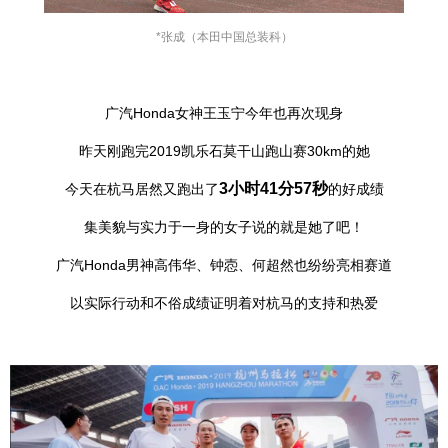
*张成（
本田中国总装科
）
广汽Honda女神王玉宁今年也再次现身
昨天刚跑完2019凯乐石莫干山跑山赛30km的她
3小时41分57秒
今天在杭马居然又跑出了
的好成绩
集美貌与实力于一身的女子说的就是她了吧！
广汽Honda男神高伟华、钟悫、何超然也纷纷亮相赛道
以实际行动和不俗成绩证明着对杭马的支持和热爱