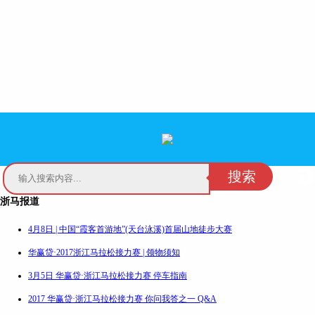
搜索
浙马报道
4月8日 | 中国“霞客首游地”(天台泳溪)首届山地徒步大赛
华赢贷·2017浙江马拉松接力赛 | 领物须知
3月5日 华赢贷·浙江马拉松接力赛 停车指南
2017 华赢贷·浙江马拉松接力赛 你问我答之一 Q&A