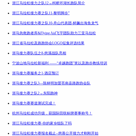
浙江马拉松接力之队12→柯桥环湖长跑队简介
浙江马拉松接力赛之队11-黎明脚步”
浙江马拉松接力赛之队10-舟山代表团-鲜飙出海鱼龙气
浙马急救跑者库&Flying Aid飞宇团队助力三亚马拉松
浙江省马拉松及路跑协会LOGO征集评选结果
浙马接力赛队伍之8-慈溪战队亮相
宁波山地马拉松新福利 ——“卓越跑团”奖以及跑步教练培训
浙马接力赛服务之1-酒店预订
浙马接力赛之队3---陈林明加盟苍南县路跑协会队
浙马接力赛之队2→东阳跑神
浙马接力赛赛道测试完成！
杭州马拉松成功升级，获国际田联标牌赛事称号！
浙江马拉松接力赛-你的家乡组队了吗
浙江马拉松接力赛报名截止--慈善公开接力才刚刚开始