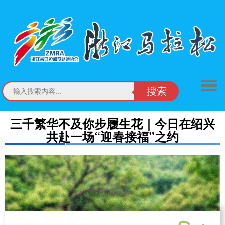
搜索
三千繁华不及你步履生花｜今日在绍兴
共赴一场“迎春接福”之约