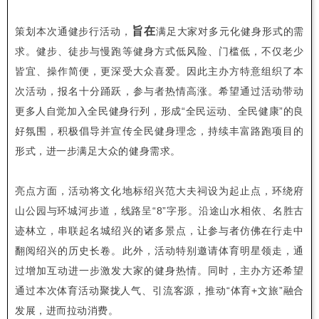
旨在
策划本次通健步行活动，
满足大家对多元化健身形式的需
求。健步、徒步与慢跑等健身方式低风险、门槛低，不仅老少
皆宜、操作简便，更深受大众喜爱。因此主办方特意组织了本
次活动，报名十分踊跃，参与者热情高涨。希望通过活动带动
更多人自觉加入全民健身行列，形成“全民运动、全民健康”的良
好氛围，积极倡导并宣传全民健身理念，持续丰富路跑项目的
形式，进一步满足大众的健身需求。
亮点方面，活动将文化地标绍兴范大夫祠设为起止点，环绕府
山公园与环城河步道，线路呈“8”字形。沿途山水相依、名胜古
迹林立，串联起名城绍兴的诸多景点，让参与者仿佛在行走中
翻阅绍兴的历史长卷。此外，活动特别邀请体育明星领走，通
过增加互动进一步激发大家的健身热情。同时，主办方还希望
通过本次体育活动聚拢人气、引流客源，推动“体育+文旅”融合
发展，进而拉动消费。