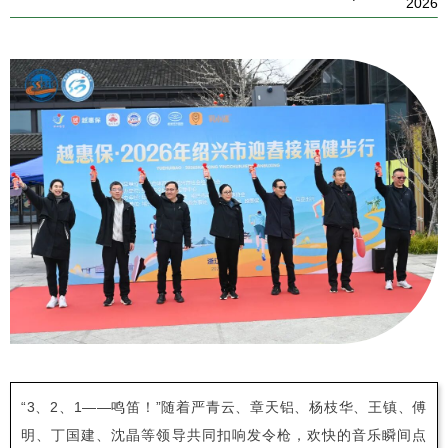
2026
“3、2、1——鸣笛！”随着严青云、章天铝、杨枝华、王镇、傅
明、丁国建、沈晶等领导共同扣响发令枪，欢快的音乐瞬间点