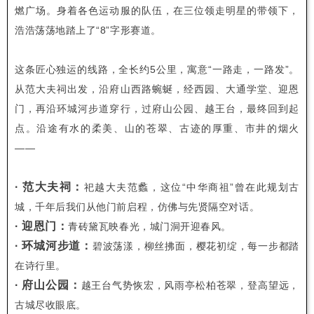
燃广场。身着各色运动服的队伍，在三位领走明星的带领下，
浩浩荡荡地踏上了“8”字形赛道。
这条匠心独运的线路，全长约5公里，寓意“一路走，一路发”。
从范大夫祠出发，沿府山西路蜿蜒，经西园、大通学堂、迎恩
门，再沿环城河步道穿行，过府山公园、越王台，最终回到起
点。沿途有水的柔美、山的苍翠、古迹的厚重、市井的烟火
——
· 范大夫祠：
祀越大夫范蠡，这位“中华商祖”曾在此规划古
城，千年后我们从他门前启程，仿佛与先贤隔空对话。
· 迎恩门：
青砖黛瓦映春光，城门洞开迎春风。
· 环城河步道：
碧波荡漾，柳丝拂面，樱花初绽，每一步都踏
在诗行里。
· 府山公园：
越王台气势恢宏，风雨亭松柏苍翠，登高望远，
古城尽收眼底。