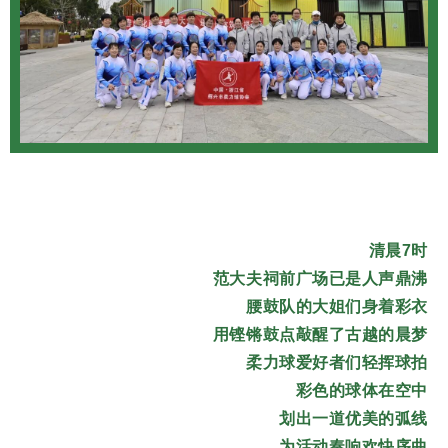
清晨7时
范大夫祠前广场已是人声鼎沸
腰鼓队的大姐们身着彩衣
用铿锵鼓点敲醒了古越的晨梦
柔力球爱好者们轻挥球拍
彩色的球体在空中
划出一道优美的弧线
为活动奏响欢快序曲