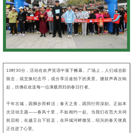
10时30分，活动在欢声笑语中落下帷幕。广场上，人们或合影
留念，或交换纪念币，或分享沿途拍下的美景。腰鼓声再次响
起，仿佛在欢送每一位满载而归的春日行者。
千年古城，因脚步而鲜活；春天之美，因同行而深刻。正如本
次活动主题——春风十里，不如相约一起。当我们在范大夫祠
前启程，在越王台下驻足，在环城河畔微笑，绍兴的春天便真
正住进了心里。