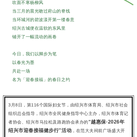
吹面不寒杨柳风
当三月的晨光吻过府山的脊线
当环城河的碧波漾开第一缕春意
绍兴古城便在温软的东风里
铺开了一幅流动的画卷
今日，我们以脚步为笔
以春光为墨
共赴一场
名为「迎春接福」的春日之约
3月8日，第116个国际妇女节，由绍兴市体育局、绍兴市社会
组织总会指导，绍兴市全民健身指导中心主办，绍兴市体育记
“越惠保·2026年
者协会、绍兴市马拉松及路跑协会承办的
绍兴市迎春接福健步行”活动
，在范大夫祠前广场盛大开