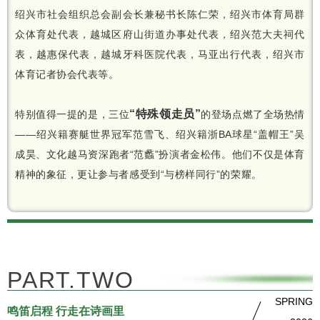
绍兴市社会组织总会副会长兼秘书长陈仁荣，绍兴市体育局群
众体育处代表，越城区府山街道办事处代表，绍兴范大夫祠代
表，越惠保代表，越城牙科医院代表，马亚出行代表，绍兴市
体育记者协会代表等。
“特殊领走员”
特别值得一提的是，三位
的登场点燃了全场热情
——绍兴籍赛艇世界冠军范雪飞、绍兴籍浙BA球星“盖帽王”吴
成昊、文化越马资深跑者“范蠡”扮演者金松伟。他们不仅是体育
精神的象征，更让参与者感受到“与榜样同行”的荣耀。
PART.TWO
SPRING
鸣笛启程 行走在诗画里