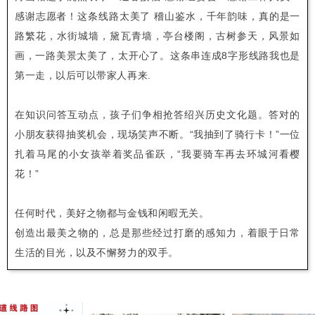
感谢志愿者！这条线路太美了 稽山鉴水，千年韵味，真的是一
路繁花，水街城墙，黛瓦青墙，亭台楼阁，古树参天，风景如
画，一路美景太美了，太开心了。这条串连成8字形线路我也是
第一走，以后可以带家人再来.
在知识问答互动点，孩子们争相抢答绍兴历史文化题。答对的
小朋友获得抽奖机会，现场笑声不断。“我抽到了骑行卡！”一位
扎着马尾的小女孩举着奖品雀跃，“我要骑车再去环城河看樱
花！”
任何时代，美好之物都与金钱和闲暇无关。
创造出最美之物的，总是那些经过打磨的感知力，着眼于日常
生活的目光，以及不懈努力的双手。