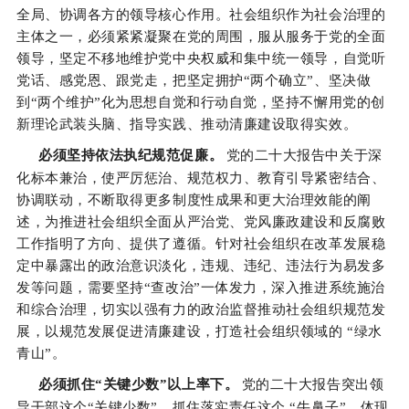
全局、协调各方的领导核心作用。社会组织作为社会治理的
主体之一，必须紧紧凝聚在党的周围，服从服务于党的全面
领导，坚定不移地维护党中央权威和集中统一领导，自觉听
党话、感党恩、跟党走，把坚定拥护“两个确立”、坚决做
到“两个维护”化为思想自觉和行动自觉，坚持不懈用党的创
新理论武装头脑、指导实践、推动清廉建设取得实效。
必须坚持依法执纪规范促廉。
党的二十大报告中关于深
化标本兼治，使严厉惩治、规范权力、教育引导紧密结合、
协调联动，不断取得更多制度性成果和更大治理效能的阐
述，为推进社会组织全面从严治党、党风廉政建设和反腐败
工作指明了方向、提供了遵循。针对社会组织在改革发展稳
定中暴露出的政治意识淡化，违规、违纪、违法行为易发多
发等问题，需要坚持“查改治”一体发力，深入推进系统施治
和综合治理，切实以强有力的政治监督推动社会组织规范发
展，以规范发展促进清廉建设，打造社会组织领域的 “绿水
青山”。
必须抓住“关键少数”以上率下。
党的二十大报告突出领
导干部这个“关键少数”，抓住落实责任这个 “牛鼻子”，体现