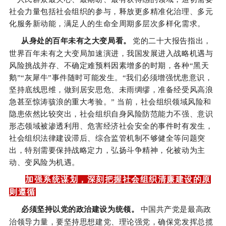
社会力量包括社会组织的参与，释放更多精准化治理、多元
化服务新动能，满足人的生命全周期多层次多样化需求。
从身处的百年未有之大变局看。
党的二十大报告指出，
世界百年未有之大变局加速演进，我国发展进入战略机遇与
风险挑战并存、不确定难预料因素增多的时期，各种“黑天
鹅”“灰犀牛”事件随时可能发生。“我们必须增强忧患意识，
坚持底线思维，做到居安思危、未雨绸缪，准备经受风高浪
急甚至惊涛骇浪的重大考验。” 当前，社会组织领域风险和
隐患依然比较突出，社会组织自身风险防范能力不强、意识
形态领域被渗透利用、危害经济社会安全的事件时有发生，
社会组织法律建设滞后、综合监管机制不够健全等问题突
出，特别需要保持战略定力，弘扬斗争精神，化被动为主
动、变风险为机遇。
加强系统谋划，深刻把握社会组织清廉建设的原
则遵循
必须坚持以党的政治建设为统领。
中国共产党是最高政
治领导力量，要坚持思想建党、理论强党，确保党发挥总揽