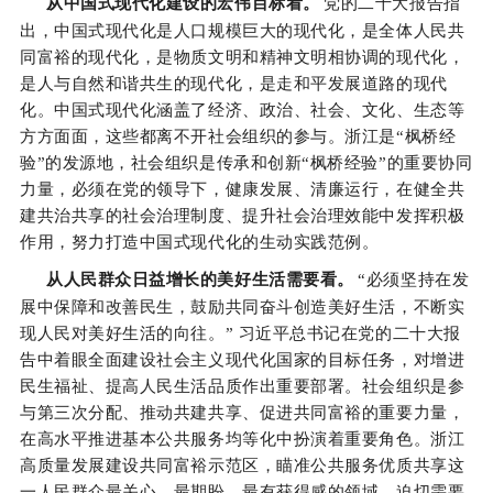
从中国式现代化建设的宏伟目标看。
党的二十大报告指
出，中国式现代化是人口规模巨大的现代化，是全体人民共
同富裕的现代化，是物质文明和精神文明相协调的现代化，
是人与自然和谐共生的现代化，是走和平发展道路的现代
化。中国式现代化涵盖了经济、政治、社会、文化、生态等
方方面面，这些都离不开社会组织的参与。浙江是“枫桥经
验”的发源地，社会组织是传承和创新“枫桥经验”的重要协同
力量，必须在党的领导下，健康发展、清廉运行，在健全共
建共治共享的社会治理制度、提升社会治理效能中发挥积极
作用，努力打造中国式现代化的生动实践范例。
从人民群众日益增长的美好生活需要看。
“必须坚持在发
展中保障和改善民生，鼓励共同奋斗创造美好生活，不断实
现人民对美好生活的向往。” 习近平总书记在党的二十大报
告中着眼全面建设社会主义现代化国家的目标任务，对增进
民生福祉、提高人民生活品质作出重要部署。社会组织是参
与第三次分配、推动共建共享、促进共同富裕的重要力量，
在高水平推进基本公共服务均等化中扮演着重要角色。浙江
高质量发展建设共同富裕示范区，瞄准公共服务优质共享这
一人民群众最关心、最期盼、最有获得感的领域，迫切需要