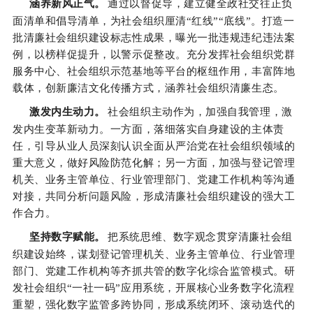
涵养新风正气。
通过以督促导，建立健全政社交往正负
面清单和倡导清单，为社会组织厘清“红线”“底线”。打造一
批清廉社会组织建设标志性成果，曝光一批违规违纪违法案
例，以榜样促提升，以警示促整改。充分发挥社会组织党群
服务中心、社会组织示范基地等平台的枢纽作用，丰富阵地
载体，创新廉洁文化传播方式，涵养社会组织清廉生态。
激发内生动力。
社会组织主动作为，加强自我管理，激
发内生变革新动力。一方面，落细落实自身建设的主体责
任，引导从业人员深刻认识全面从严治党在社会组织领域的
重大意义，做好风险防范化解；另一方面，加强与登记管理
机关、业务主管单位、行业管理部门、党建工作机构等沟通
对接，共同分析问题风险，形成清廉社会组织建设的强大工
作合力。
坚持数字赋能。
把系统思维、数字观念贯穿清廉社会组
织建设始终，谋划登记管理机关、业务主管单位、行业管理
部门、党建工作机构等齐抓共管的数字化综合监管模式。研
发社会组织“一社一码”应用系统，开展核心业务数字化流程
重塑，强化数字监管多跨协同，形成系统闭环、滚动迭代的